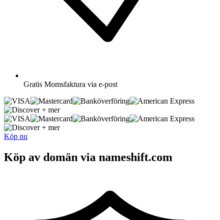
Gratis
Momsfaktura via e-post
+ mer
+ mer
Köp nu
Köp av domän via nameshift.com