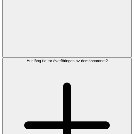
Hur lång tid tar överföringen av domännamnet?