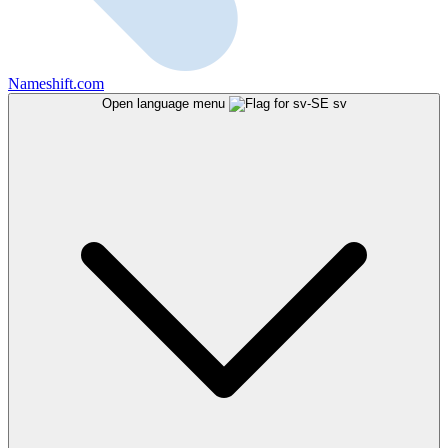
Nameshift.com
Open language menu
sv