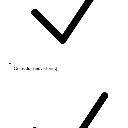
Gratis
domänöverföring